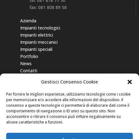
tel. 081 878 77 30
fax: 081 808 89 58
Azienda
Impianti tecnologici
Impianti elettrici
Impianti meccanici
Impianti speciali
Portfolio
News
Contatti
Gestisci Consenso Cookie
Gli aiuti di Stato e gli aiuti de minimis
ricevuti dalla nostra impresa sono
Per fornire le migliori esperienze, utilizziamo tecnologie come i cookie
contenuti nel
Registro nazionale degli
per memorizzare e/o accedere alle informazioni del dispositivo. Il
aiuti di Stato
di cui all’art. 52 della L.
consenso a queste tecnologie ci permetterà di elaborare dati come il
comportamento di navigazione o ID unici su questo sito. Non
234/2012” e consultabili inserendo come
acconsentire o ritirare il consenso può influire negativamente su
chiave di ricerca nel campo CODICE
alcune caratteristiche e funzioni.
FISCALE: 03971330653