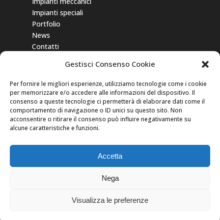
Impianti meccanici
Impianti speciali
Portfolio
News
Contatti
Gestisci Consenso Cookie
Gli aiuti di Stato e gli aiuti de minimis
ricevuti dalla nostra impresa sono
Per fornire le migliori esperienze, utilizziamo tecnologie come i cookie
contenuti nel
Registro nazionale degli
per memorizzare e/o accedere alle informazioni del dispositivo. Il
aiuti di Stato
di cui all’art. 52 della L.
consenso a queste tecnologie ci permetterà di elaborare dati come il
comportamento di navigazione o ID unici su questo sito. Non
234/2012” e consultabili inserendo come
acconsentire o ritirare il consenso può influire negativamente su
chiave di ricerca nel campo CODICE
alcune caratteristiche e funzioni.
FISCALE: 03971330653
Accetta
Nega
Visualizza le preferenze
Copyright © New Electra
Cookie
|
Privacy
rea